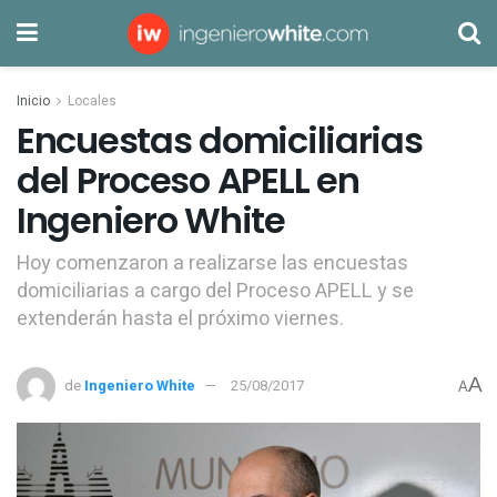
Inicio
Locales
Encuestas domiciliarias
del Proceso APELL en
Ingeniero White
Hoy comenzaron a realizarse las encuestas
domiciliarias a cargo del Proceso APELL y se
extenderán hasta el próximo viernes.
A
de
Ingeniero White
25/08/2017
A