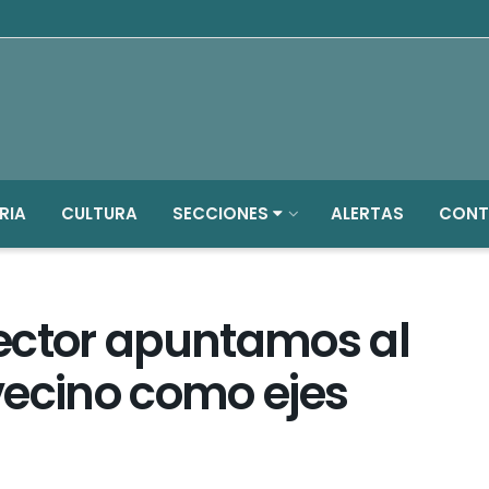
RIA
CULTURA
SECCIONES
ALERTAS
CONT
ector apuntamos al
vecino como ejes