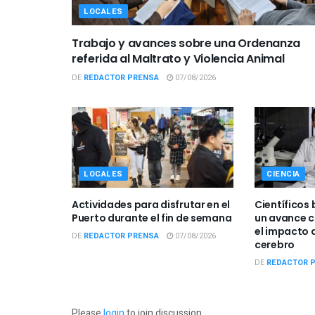
LOCALES
Trabajo y avances sobre una Ordenanza
referida al Maltrato y Violencia Animal
DE
REDACTOR PRENSA
07/08/2026
LOCALES
CIENCIA
Actividades para disfrutar en el
Científicos 
Puerto durante el fin de semana
un avance c
el impacto d
DE
REDACTOR PRENSA
07/08/2026
cerebro
DE
REDACTOR 
Please
login
to join discussion