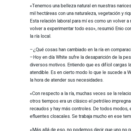
«Tenemos una belleza natural en nuestras narice
mil hectáreas con una naturaleza, vegetación y r
Esta relación laboral para mí es como un volver a
volver a experimentar todo eso», resumió Enio com
la ría local.
–¿Qué cosas han cambiado en la ría en comparac
–Hoy en día White sufre la desaparición de la pes
diversos motivos. Entiendo que es difícil cargas 
atendible. Es en cierto modo lo que le sucede a W
la hora de atender sus necesidades.
«Con respecto a la ría, muchas veces se la relac
otros tiempos era un clásico el petróleo impregn
recaudos y hay más controles. De todos modos, el 
efluentes cloacales. Se trabaja mucho en ese tema
«Más allá de eso, no podemos decir que uno no pu