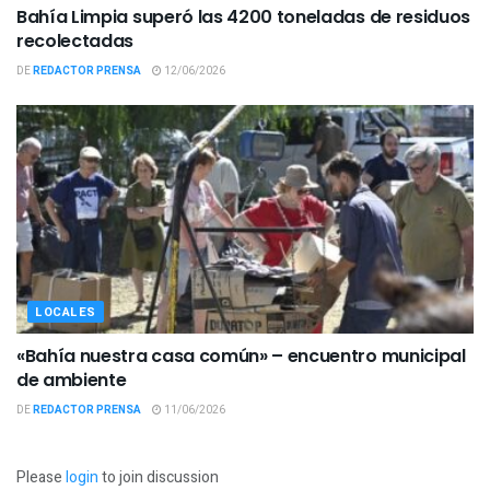
Bahía Limpia superó las 4200 toneladas de residuos
recolectadas
DE
REDACTOR PRENSA
12/06/2026
LOCALES
«Bahía nuestra casa común» – encuentro municipal
de ambiente
DE
REDACTOR PRENSA
11/06/2026
Please
login
to join discussion