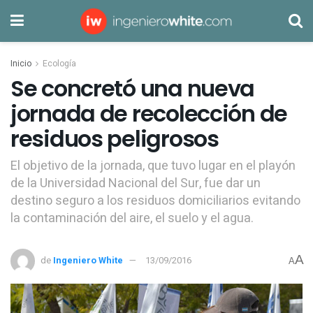
Inicio
Ecología
Se concretó una nueva
jornada de recolección de
residuos peligrosos
El objetivo de la jornada, que tuvo lugar en el playón
de la Universidad Nacional del Sur, fue dar un
destino seguro a los residuos domiciliarios evitando
la contaminación del aire, el suelo y el agua.
A
de
Ingeniero White
13/09/2016
A