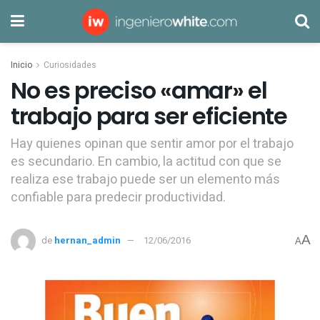
Inicio
Curiosidades
No es preciso «amar» el
trabajo para ser eficiente
Hay quienes opinan que sentir amor por el trabajo
es secundario. En cambio, la actitud con que se
realiza ese trabajo puede ser un elemento más
confiable para predecir productividad.
A
de
hernan_admin
12/06/2016
A