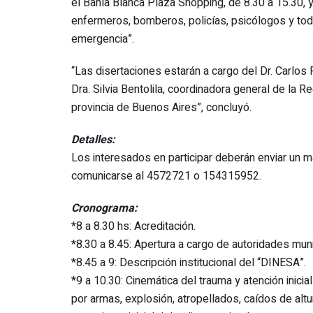
el Bahía Blanca Plaza Shopping, de 8.30 a 15.30, y
enfermeros, bomberos, policías, psicólogos y tod
emergencia”.
“Las disertaciones estarán a cargo del Dr. Carlos 
Dra. Silvia Bentolila, coordinadora general de la 
provincia de Buenos Aires”, concluyó.
Detalles:
Los interesados en participar deberán enviar un m
comunicarse al 4572721 o 154315952.
Cronograma:
*8 a 8.30 hs: Acreditación.
*8.30 a 8.45: Apertura a cargo de autoridades muni
*8.45 a 9: Descripción institucional del “DINESA”.
*9 a 10.30: Cinemática del trauma y atención inicial
por armas, explosión, atropellados, caídos de altur