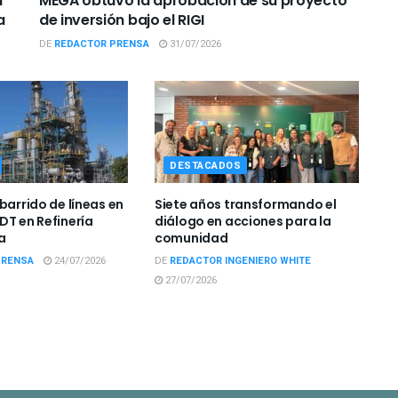
n
MEGA obtuvo la aprobación de su proyecto
a
de inversión bajo el RIGI
DE
REDACTOR PRENSA
31/07/2026
DESTACADOS
barrido de líneas en
Siete años transformando el
DT en Refinería
diálogo en acciones para la
a
comunidad
PRENSA
24/07/2026
DE
REDACTOR INGENIERO WHITE
27/07/2026