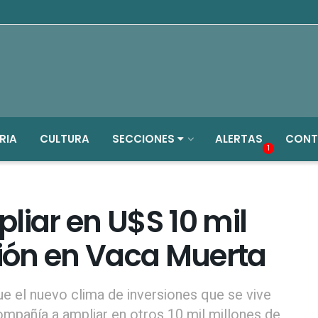
RIA
CULTURA
SECCIONES
ALERTAS
CONT
1
liar en U$S 10 mil
sión en Vaca Muerta
ue el nuevo clima de inversiones que se vive
compañía a ampliar en otros 10 mil millones de