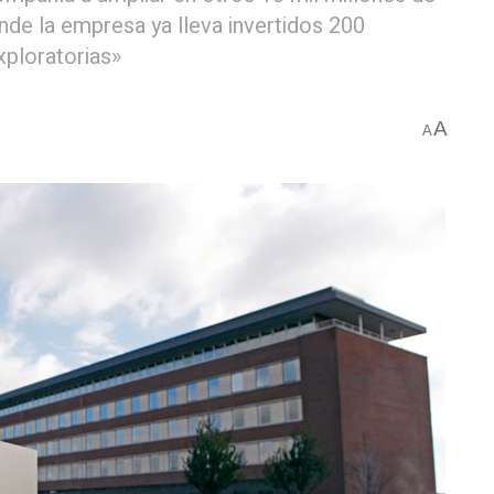
nde la empresa ya lleva invertidos 200
xploratorias»
A
A