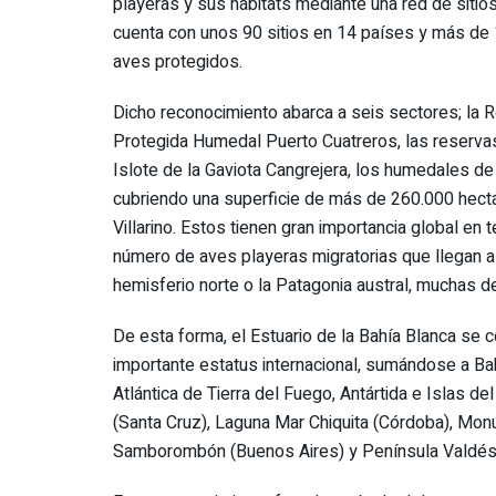
playeras y sus hábitats mediante una red de sitios
cuenta con unos 90 sitios en 14 países y más de 
aves protegidos.
Dicho reconocimiento abarca a seis sectores; la R
Protegida Humedal Puerto Cuatreros, las reservas
Islote de la Gaviota Cangrejera, los humedales de V
cubriendo una superficie de más de 260.000 hectá
Villarino. Estos tienen gran importancia global en 
número de aves playeras migratorias que llegan a
hemisferio norte o la Patagonia austral, muchas de
De esta forma, el Estuario de la Bahía Blanca se c
importante estatus internacional, sumándose a Bah
Atlántica de Tierra del Fuego, Antártida e Islas del
(Santa Cruz), Laguna Mar Chiquita (Córdoba), Mon
Samborombón (Buenos Aires) y Península Valdés 