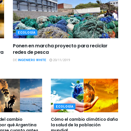
ECOLOGÍA
Ponen en marcha proyecto para reciclar
va
redes de pesca
DE
INGENIERO WHITE
20/11/2019
ECOLOGÍA
 del cambio
Cómo el cambio climático daña
 por qué Argentina
la salud de la población
arse cuanto antes
mundial