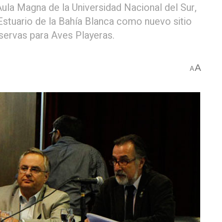
 Aula Magna de la Universidad Nacional del Sur,
Estuario de la Bahía Blanca como nuevo sitio
servas para Aves Playeras.
A
A