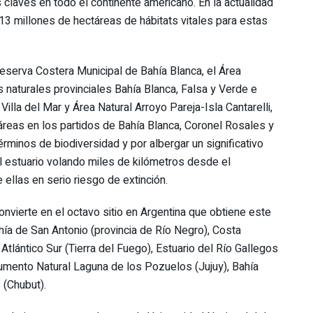
 claves en todo el continente americano. En la actualidad
13 millones de hectáreas de hábitats vitales para estas
eserva Costera Municipal de Bahía Blanca, el Área
 naturales provinciales Bahía Blanca, Falsa y Verde e
illa del Mar y Área Natural Arroyo Pareja-Isla Cantarelli,
reas en los partidos de Bahía Blanca, Coronel Rosales y
términos de biodiversidad y por albergar un significativo
l estuario volando miles de kilómetros desde el
 ellas en serio riesgo de extinción.
onvierte en el octavo sitio en Argentina que obtiene este
ía de San Antonio (provincia de Río Negro), Costa
 Atlántico Sur (Tierra del Fuego), Estuario del Río Gallegos
umento Natural Laguna de los Pozuelos (Jujuy), Bahía
(Chubut).