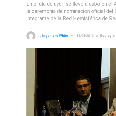
En el día de ayer, se llevó a cabo en el
la ceremonia de nominación oficial del 
integrante de la Red Hemisférica de Re
de
Ingeniero White
14/05/2016
en
Ecología