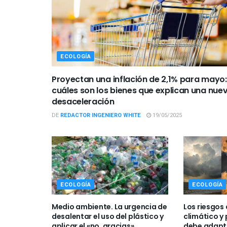
ECOLOGÍA
Proyectan una inflación de 2,1% para mayo:
cuáles son los bienes que explican una nue
desaceleración
DE
REDACTOR INGENIERO WHITE
19/05/2025
ECOLOGÍA
ECOLOGÍA
Medio ambiente. La urgencia de
Los riesgos
desalentar el uso del plástico y
climático y
aplicar el «no, gracias»
debe adapt