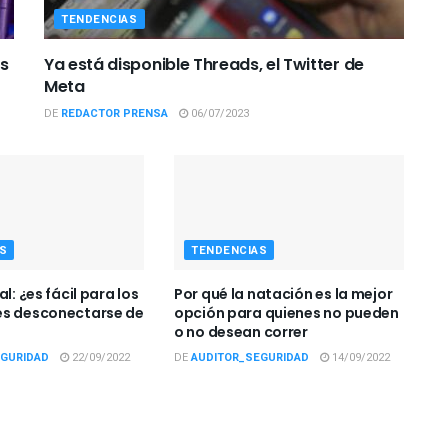
TENDENCIAS
os
Ya está disponible Threads, el Twitter de
Meta
DE
REDACTOR PRENSA
06/07/2023
S
TENDENCIAS
l: ¿es fácil para los
Por qué la natación es la mejor
es desconectarse de
opción para quienes no pueden
o no desean correr
EGURIDAD
22/09/2022
DE
AUDITOR_SEGURIDAD
14/09/2022