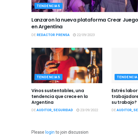
TENDENCIAS
Lanzaron la nueva plataforma Crear Jueg
en Argentina
DE
REDACTOR PRENSA
22/09/2023
TENDENCIAS
TENDENCIA
Vinos sustentables, una
Estrés labora
tendencia que crece en la
trabajador
Argentina
su trabajo?
DE
AUDITOR_SEGURIDAD
23/09/2022
DE
AUDITOR_S
Please
login
to join discussion