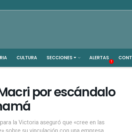
RIA
CULTURA
SECCIONES
ALERTAS
CONT
1
 Macri por escándalo
anamá
 para la Victoria aseguró que «cree en las
e» sobre su vinculación con una empresa