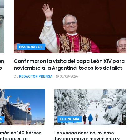
NACIONALES
on
Confirmaron la visita del papa León XIV para
o
noviembre a la Argentina: todos los detalles
DE
REDACTOR PRENSA
05/08/2026
S
ECONOMÍA
 más de 140 barcos
Las vacaciones de invierno
n los puertos
tuvieron mayor movimiento y