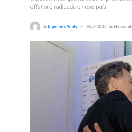
offshore radicada en ese país.
de
Ingeniero White
06/04/2016
en
Nacional