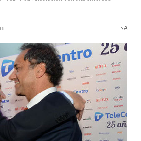
A
es
A