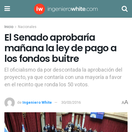
Inicio
Nacionales
El Senado aprobaría
mañana la ley de pago a
los fondos buitre
El oficialismo da por descontada la aprobación del
proyecto, ya que contaría con una mayoría a favor
en el recinto que ronda los 50 votos.
A
de
Ingeniero White
30/03/2016
A