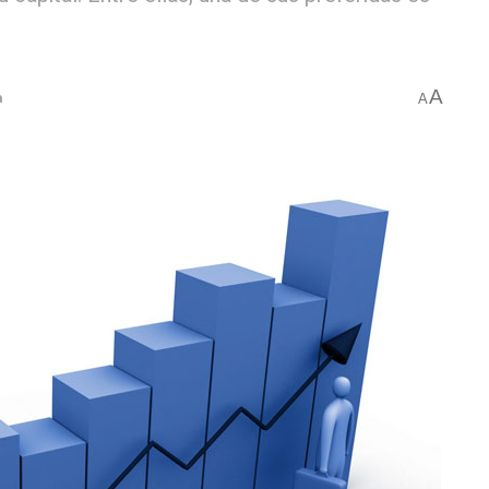
A
a
A