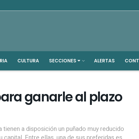
RIA
CULTURA
SECCIONES
ALERTAS
CONT
para ganarle al plazo
 tienen a disposición un puñado muy reducido
 capital. Entre ellas, una de sus preferidas es