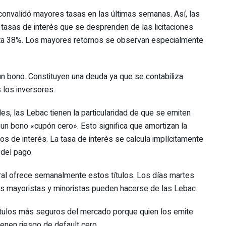
onvalidó mayores tasas en las últimas semanas. Así, las
 tasas de interés que se desprenden de las licitaciones
sta 38%. Los mayores retornos se observan especialmente
n bono. Constituyen una deuda ya que se contabiliza
los inversores.
les, las Lebac tienen la particularidad de que se emiten
n bono «cupón cero». Esto significa que amortizan la
gos de interés. La tasa de interés se calcula implícitamente
 del pago.
ntral ofrece semanalmente estos títulos. Los días martes
ores mayoristas y minoristas pueden hacerse de las Lebac.
ítulos más seguros del mercado porque quien los emite
ienen riesgo de default cero.