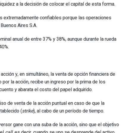
iquidez a la decisión de colocar el capital de esta forma.
vas extremadamente confiables porque las operaciones
 Buenos Aires S.A.
ominal anual de entre 37% y 38%, aunque durante la rueda
 40%.
cción y, en simultáneo, la venta de opción financiera de
o por la acción, recibe un ingreso por la prima de los
uento y abarata el costo del papel adquirido.
o de venta de la acción puntual en caso de que la
tablecido (
strike
), al cabo de un período de tiempo.
versor gane con una suba de la acción, sino que el objetivo
 el
call
, es decir, cuando se uno se desprende del activo.