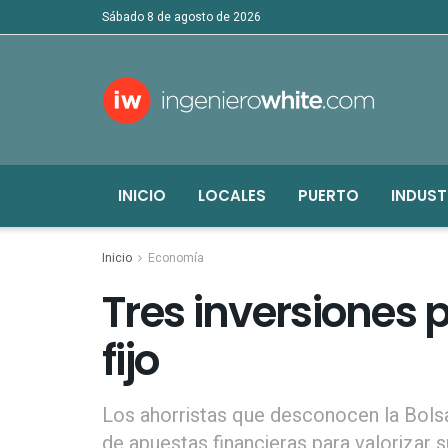
sábado 8 de agosto de 2026
INICIO
LOCALES
PUERTO
INDUST
Inicio
Economía
Tres inversiones 
fijo
Los ahorristas que desconocen la Bolsa
de apuestas financieras para valorizar su