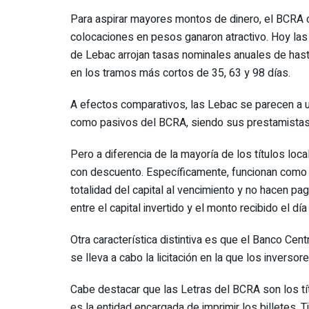
Para aspirar mayores montos de dinero, el BCRA c
colocaciones en pesos ganaron atractivo. Hoy las
de Lebac arrojan tasas nominales anuales de ha
en los tramos más cortos de 35, 63 y 98 días.
A efectos comparativos, las Lebac se parecen a u
como pasivos del BCRA, siendo sus prestamistas 
Pero a diferencia de la mayoría de los títulos loca
con descuento. Específicamente, funcionan como u
totalidad del capital al vencimiento y no hacen pa
entre el capital invertido y el monto recibido el día
Otra característica distintiva es que el Banco Ce
se lleva a cabo la licitación en la que los invers
Cabe destacar que las Letras del BCRA son los t
es la entidad encargada de imprimir los billetes. T