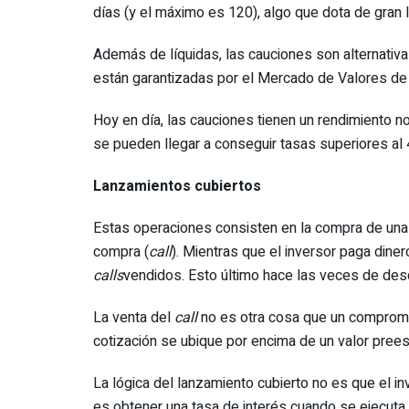
días (y el máximo es 120), algo que dota de gran l
Además de líquidas, las cauciones son alternati
están garantizadas por el Mercado de Valores de
Hoy en día, las cauciones tienen un rendimiento n
se pueden llegar a conseguir tasas superiores al
Lanzamientos cubiertos
Estas operaciones consisten en la compra de una a
compra (
call
). Mientras que el inversor paga diner
calls
vendidos. Esto último hace las veces de desc
La venta del
call
no es otra cosa que un compromis
cotización se ubique por encima de un valor prees
La lógica del lanzamiento cubierto no es que el in
es obtener una tasa de interés cuando se ejecuta