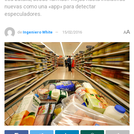
nuevas como una «app» para detectar
especuladores.
A
de
Ingeniero White
15/02/2016
A