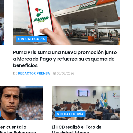
SIN CATEGORÍA
Puma Pris suma una nueva promoción junto
a Mercado Pago y refuerza su esquema de
beneficios
DE
REDACTOR PRENSA
03/08/2026
SIN CATEGORÍA
o en cuenta la
El HCD realizó el Foro de
 Héctor Baley para
Movilidad Urbana