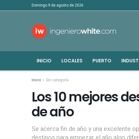
domingo 9 de agosto de 2026
INICIO
LOCALES
PUERTO
INDUST
Inicio
Sin categoría
Los 10 mejores de
de año
Se acerca fin de año y una excelente o
destinos para empezar el año algo difere