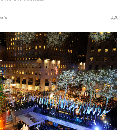
A
oría
A