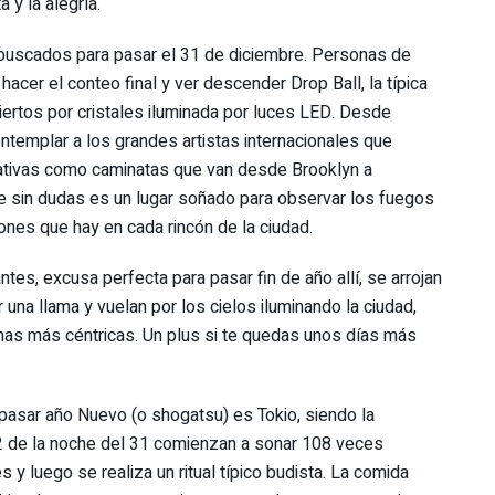
a y la alegría.
buscados para pasar el 31 de diciembre. Personas de
acer el conteo final y ver descender Drop Ball, la típica
ertos por cristales iluminada por luces LED. Desde
ontemplar a los grandes artistas internacionales que
nativas como caminatas que van desde Brooklyn a
e sin dudas es un lugar soñado para observar los fuegos
iones que hay en cada rincón de la ciudad.
tes, excusa perfecta para pasar fin de año allí, se arrojan
una llama y vuelan por los cielos iluminando la ciudad,
onas más céntricas. Un plus si te quedas unos días más
 pasar año Nuevo (o shogatsu) es Tokio, siendo la
12 de la noche del 31 comienzan a sonar 108 veces
y luego se realiza un ritual típico budista. La comida