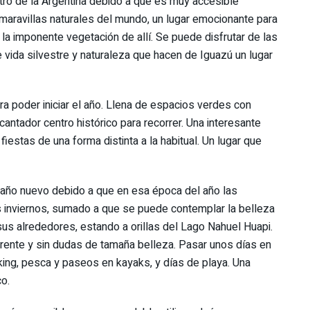
tro de la Argentina debido a que es muy accesible
aravillas naturales del mundo, un lugar emocionante para
 la imponente vegetación de allí. Se puede disfrutar de las
 vida silvestre y naturaleza que hacen de Iguazú un lugar
a poder iniciar el año. Llena de espacios verdes con
cantador centro histórico para recorrer. Una interesante
fiestas de una forma distinta a la habitual. Un lugar que
 año nuevo debido a que en esa época del año las
os inviernos, sumado a que se puede contemplar la belleza
sus alrededores, estando a orillas del Lago Nahuel Huapi.
rente y sin dudas de tamaña belleza. Pasar unos días en
king, pesca y paseos en kayaks, y días de playa. Una
o.