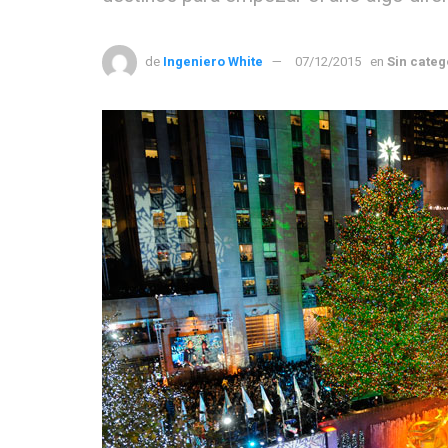
de
Ingeniero White
07/12/2015
en
Sin categ