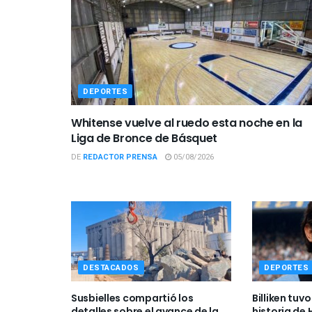
DEPORTES
Whitense vuelve al ruedo esta noche en la
Liga de Bronce de Básquet
DE
REDACTOR PRENSA
05/08/2026
DESTACADOS
DEPORTES
Susbielles compartió los
Billiken tuv
detalles sobre el avance de la
historia de