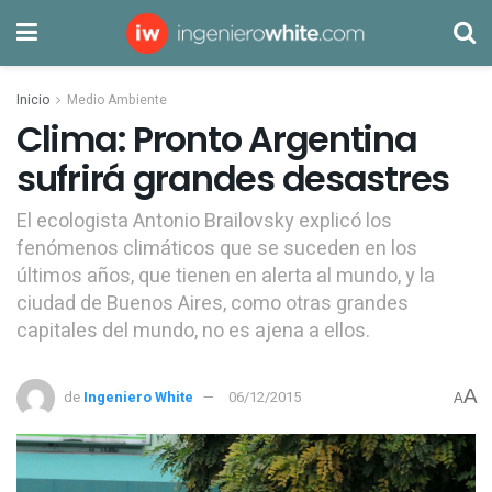
Inicio
Medio Ambiente
Clima: Pronto Argentina
sufrirá grandes desastres
El ecologista Antonio Brailovsky explicó los
fenómenos climáticos que se suceden en los
últimos años, que tienen en alerta al mundo, y la
ciudad de Buenos Aires, como otras grandes
capitales del mundo, no es ajena a ellos.
A
de
Ingeniero White
06/12/2015
A