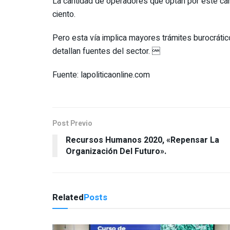
La cantidad de operadores que optan por este cam
ciento.
Pero esta vía implica mayores trámites burocrático
detallan fuentes del sector. 
Fuente: lapoliticaonline.com
Post Previo
Recursos Humanos 2020, «Repensar La
Organización Del Futuro».
Related
Posts