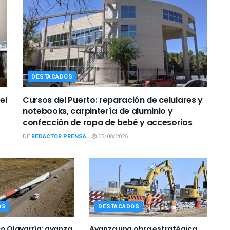
DESTACADOS
el
Cursos del Puerto: reparación de celulares y
notebooks, carpintería de aluminio y
confección de ropa de bebé y accesorios
DE
REDACTOR PRENSA
05/08/2026
OS
DESTACADOS
co Olavarría: avanza
Avanza una obra estratégica