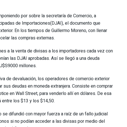
mponiendo por sobre la secretaría de Comercio, a
ticipadas de Importaciones(DJAI), el documento que
exterior. En los tiempos de Guillermo Moreno, con llenar
ncelar las compras externas.
ones a la venta de divisas a los importadores cada vez con
nían las DJAI aprobadas. Así se llegó a una deuda
s U$S9000 millones.
iva de devaluación, los operadores de comercio exterior
ldar sus deudas en moneda extranjera. Consiste en comprar
tice en Wall Street, para venderlo allí en dólares. De esa
á entre los $13 y los $14,50.
 difundió con mayor fuerza a raíz de un fallo judicial
onos si no podían acceder a las divisas por medio del