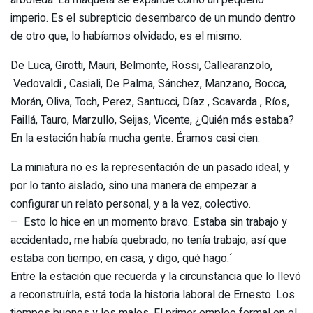
imperio. Es el subrepticio desembarco de un mundo dentro
de otro que, lo habíamos olvidado, es el mismo.
De Luca, Girotti, Mauri, Belmonte, Rossi, Callearanzolo,
Vedovaldi , Casiali, De Palma, Sánchez, Manzano, Bocca,
Morán, Oliva, Toch, Perez, Santucci, Díaz , Scavarda , Ríos,
Faillá, Tauro, Marzullo, Seijas, Vicente, ¿Quién más estaba?
En la estación había mucha gente. Éramos casi cien.
La miniatura no es la representación de un pasado ideal, y
por lo tanto aislado, sino una manera de empezar a
configurar un relato personal, y a la vez, colectivo.
– Esto lo hice en un momento bravo. Estaba sin trabajo y
accidentado, me había quebrado, no tenía trabajo, así que
estaba con tiempo, en casa, y digo, qué hago.´
Entre la estación que recuerda y la circunstancia que lo llevó
a reconstruírla, está toda la historia laboral de Ernesto. Los
tiempos buenos y los malos. El primer empleo formal en el