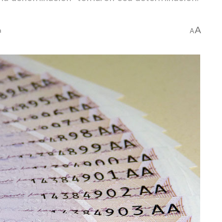
A
a
A