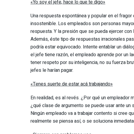
«Yo soy el jefe, hace lo que te digo»
Una respuesta espontánea y popular en el fragor de
insostenible. Los empleados son personas mayor
respuesta. Y la presión que se pueda ejercer con la 
Además, éste tipo de respuestas irracionales pasa
podría estar equivocado. Intente entablar un diálo
el jefe tiene razón, el empleado aprende por un la
tener respeto por su inteligencia, no su fuerza bru
jefes le harían pagar.
«Tenes suerte de estar acá trabajando»
En realidad, es al revés. ¿Por qué un empleador 
¿qué clase de argumento se puede usar ante un su
Ningún empleado va a trabajar contento si cree q
realmente se piensa así, o se soluciona inmediat