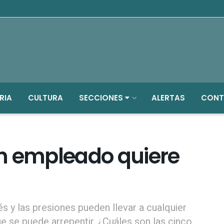
RIA
CULTURA
SECCIONES
ALERTAS
CONT
n empleado quiere
trés y las presiones pueden llevar a cualquier
ue se puede arrepentir. ¿Cuáles son las cinco