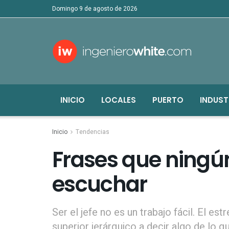
domingo 9 de agosto de 2026
INICIO
LOCALES
PUERTO
INDUST
Inicio
Tendencias
Frases que ningú
escuchar
Ser el jefe no es un trabajo fácil. El es
superior jerárquico a decir algo de lo q