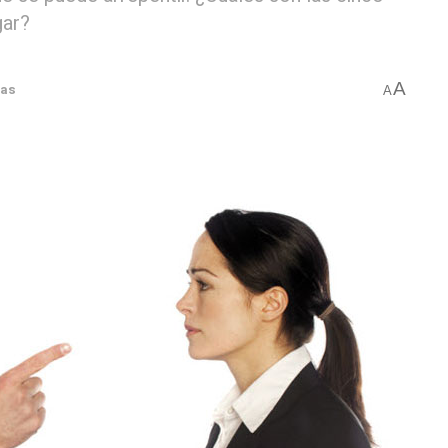
gar?
A
ias
A