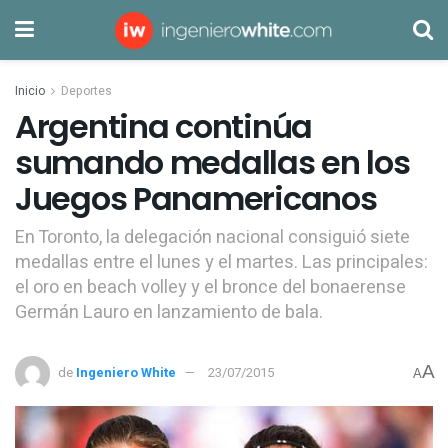
Inicio
Deportes
Argentina continúa
sumando medallas en los
Juegos Panamericanos
En Toronto, la delegación nacional consiguió siete
medallas entre el lunes y el martes. Las principales:
el oro en beach volley y el bronce del bonaerense
Germán Lauro en lanzamiento de bala.
A
de
Ingeniero White
23/07/2015
A