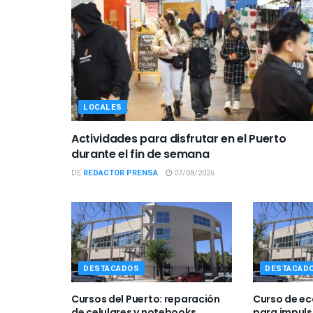
LOCALES
Actividades para disfrutar en el Puerto
durante el fin de semana
DE
REDACTOR PRENSA
07/08/2026
DESTACADOS
DESTACAD
Cursos del Puerto: reparación
Curso de ec
de celulares y notebooks,
para impuls