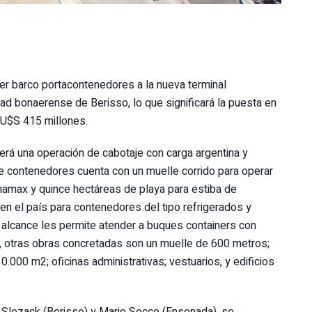
mer barco portacontenedores a la nueva terminal
dad bonaerense de Berisso, lo que significará la puesta en
 U$S 415 millones.
erá una operación de cabotaje con carga argentina y
l de contenedores cuenta con un muelle corrido para operar
max y quince hectáreas de playa para estiba de
en el país para contenedores del tipo refrigerados y
 alcance les permite atender a buques containers con
a, otras obras concretadas son un muelle de 600 metros;
00 m2; oficinas administrativas; vestuarios, y edificios
ue Slezack (Berisso) y Mario Secco (Ensenada), se