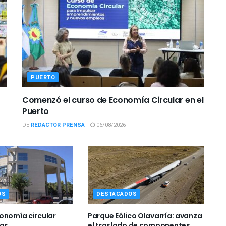
PUERTO
Comenzó el curso de Economía Circular en el
Puerto
DE
REDACTOR PRENSA
06/08/2026
OS
DESTACADOS
onomía circular
Parque Eólico Olavarría: avanza
ar
el traslado de componentes