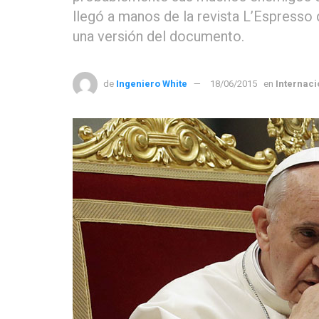
llegó a manos de la revista L’Espresso
una versión del documento.
de
Ingeniero White
18/06/2015
en
Internac