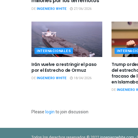
millones por los terremotos
DE
INGENIERO WHITE
27/06/2026
INTERNACIONALES
INTERNACI
Irán vuelve a restringir el paso
Trump orden
por el Estrecho de Ormuz
del estrech
fracaso de 
DE
INGENIERO WHITE
18/04/2026
en Islamab
DE
INGENIERO 
Please
login
to join discussion
Todos los derechos reservados © 2022
ingenierowhite.com
- 