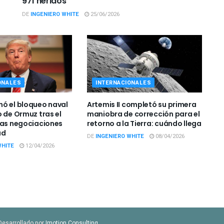
971 heridos
DE
INGENIERO WHITE
25/06/2026
ONALES
INTERNACIONALES
ó el bloqueo naval
Artemis II completó su primera
o de Ormuz tras el
maniobra de corrección para el
las negociaciones
retorno a la Tierra: cuándo llega
ad
DE
INGENIERO WHITE
08/04/2026
WHITE
12/04/2026
Desarrollado por
Imotion Consulting
.