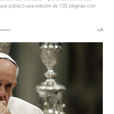
 que publicó una edición de 192 páginas con
A
ionales
A