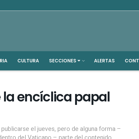
RIA
CULTURA
SECCIONES
ALERTAS
CONT
de la encíclica papal
a publicarse el jueves, pero de alguna forma –
ntro del Vaticano – parte del contenido