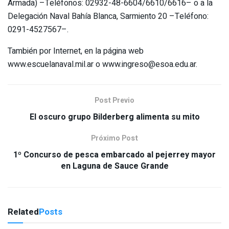
Armada) –Teléfonos: 02932-48-6604/6610/6616– o a la
Delegación Naval Bahía Blanca, Sarmiento 20 –Teléfono:
0291-4527567–.
También por Internet, en la página web
www.escuelanaval.mil.ar o www.ingreso@esoa.edu.ar.
Post Previo
El oscuro grupo Bilderberg alimenta su mito
Próximo Post
1º Concurso de pesca embarcado al pejerrey mayor
en Laguna de Sauce Grande
Related
Posts