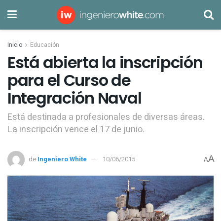
Inicio
Educación
Está abierta la inscripción
para el Curso de
Integración Naval
Está destinada a profesionales de diversas áreas.
La inscripción vence el 17 de junio.
A
de
Ingeniero White
10/06/2015
A