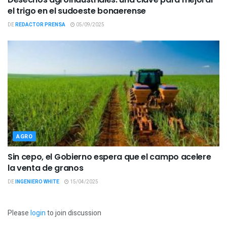
el trigo en el sudoeste bonaerense
DE
REDACTOR PRENSA
05/09/2025
AGRO
Sin cepo, el Gobierno espera que el campo acelere
la venta de granos
DE
INGENIERO WHITE
15/04/2025
Please
login
to join discussion