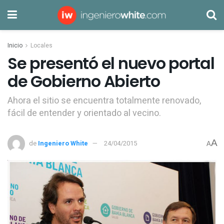
Inicio
Locales
Se presentó el nuevo portal
de Gobierno Abierto
Ahora el sitio se encuentra totalmente renovado,
fácil de entender y orientado al vecino.
A
de
Ingeniero White
24/04/2015
A