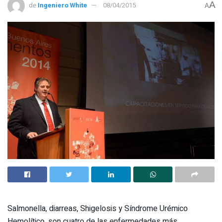
A
de
Ingeniero White
08/04/2015
A
Salmonella, diarreas, Shigelosis y Síndrome Urémico
Hemolítico, son cuatro de las enfermedades más