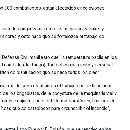
con 300 combatientes, están afectados cinco aviones
tanto los brigadistas como las maquinarias viales y
8 horas y esto hace que se fortalezca el trabajo de
de Defensa Civil manifestó que “la temperatura oscila en los
el combate (del fuego). Todo el equipamiento y personal
unión de planificación que se hace todos los días”.
inar rápido, pero resaltamos el trabajo que se hace aquí
de los brigadistas, de la apoyatura de la maquinaria vial y
jar en conjunto por el estado meteorológico, han logrado
líneas que se establecen para circunscribir el incendio”,
da -entre Lago Puelo y El Bolsón- que se reactivó en las