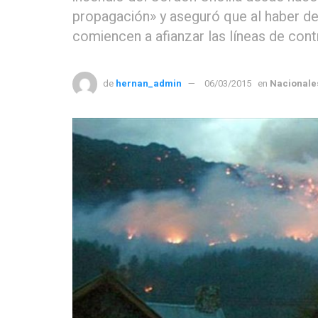
propagación» y aseguró que al haber de
comiencen a afianzar las líneas de cont
de
hernan_admin
06/03/2015
en
Nacionale