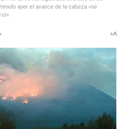
tenido ayer el avance de la cabeza «se
rol».
A
s
A