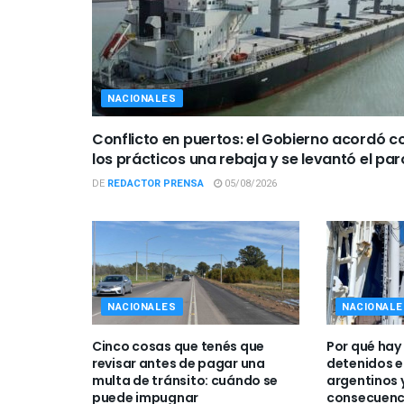
NACIONALES
Conflicto en puertos: el Gobierno acordó c
los prácticos una rebaja y se levantó el par
DE
REDACTOR PRENSA
05/08/2026
NACIONALES
NACIONALE
Cinco cosas que tenés que
Por qué hay
revisar antes de pagar una
detenidos e
multa de tránsito: cuándo se
argentinos 
puede impugnar
consecuenc