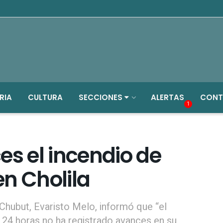
RIA
CULTURA
SECCIONES
ALERTAS
CONT
1
es el incendio de
n Cholila
 Chubut, Evaristo Melo, informó que “el
 24 horas no ha registrado avances en su