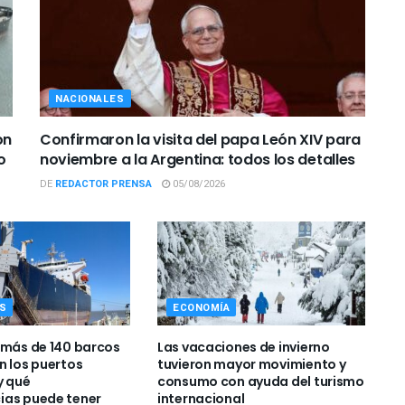
NACIONALES
on
Confirmaron la visita del papa León XIV para
o
noviembre a la Argentina: todos los detalles
DE
REDACTOR PRENSA
05/08/2026
S
ECONOMÍA
 más de 140 barcos
Las vacaciones de invierno
n los puertos
tuvieron mayor movimiento y
y qué
consumo con ayuda del turismo
ias puede tener
internacional