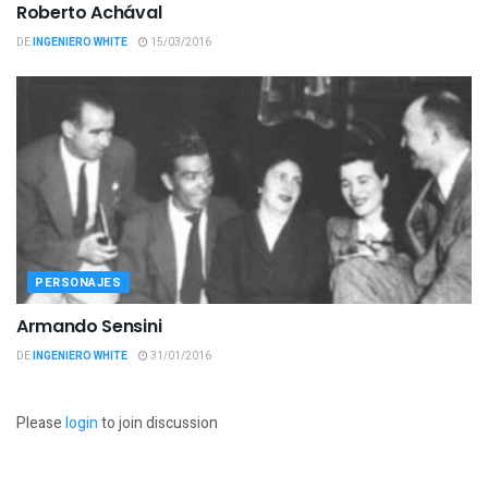
Roberto Achával
DE
INGENIERO WHITE
15/03/2016
PERSONAJES
Armando Sensini
DE
INGENIERO WHITE
31/01/2016
Please
login
to join discussion