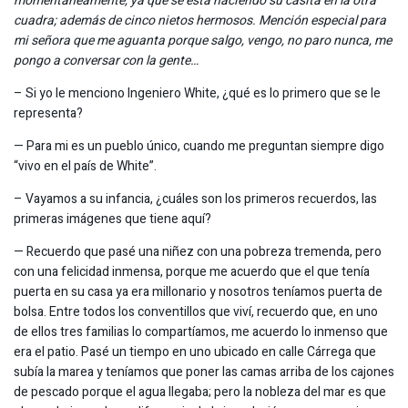
momentáneamente, ya que se está haciendo su casita en la otra
cuadra; además de cinco nietos hermosos. Mención especial para
mi señora que me aguanta porque salgo, vengo, no paro nunca, me
pongo a conversar con la gente…
– Si yo le menciono Ingeniero White, ¿qué es lo primero que se le
representa?
— Para mi es un pueblo único, cuando me preguntan siempre digo
“vivo en el país de White”.
– Vayamos a su infancia, ¿cuáles son los primeros recuerdos, las
primeras imágenes que tiene aquí?
— Recuerdo que pasé una niñez con una pobreza tremenda, pero
con una felicidad inmensa, porque me acuerdo que el que tenía
puerta en su casa ya era millonario y nosotros teníamos puerta de
bolsa. Entre todos los conventillos que viví, recuerdo que, en uno
de ellos tres familias lo compartíamos, me acuerdo lo inmenso que
era el patio. Pasé un tiempo en uno ubicado en calle Cárrega que
subía la marea y teníamos que poner las camas arriba de los cajones
de pescado porque el agua llegaba; pero la nobleza del mar es que