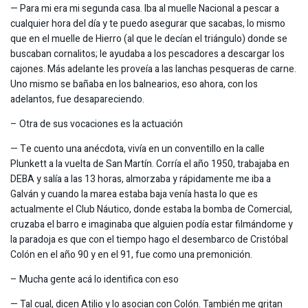
— Para mi era mi segunda casa. Iba al muelle Nacional a pescar a
cualquier hora del día y te puedo asegurar que sacabas, lo mismo
que en el muelle de Hierro (al que le decían el triángulo) donde se
buscaban cornalitos; le ayudaba a los pescadores a descargar los
cajones. Más adelante les proveía a las lanchas pesqueras de carne.
Uno mismo se bañaba en los balnearios, eso ahora, con los
adelantos, fue desapareciendo.
– Otra de sus vocaciones es la actuación
— Te cuento una anécdota, vivía en un conventillo en la calle
Plunkett a la vuelta de San Martín. Corría el año 1950, trabajaba en
DEBA y salía a las 13 horas, almorzaba y rápidamente me iba a
Galván y cuando la marea estaba baja venía hasta lo que es
actualmente el Club Náutico, donde estaba la bomba de Comercial,
cruzaba el barro e imaginaba que alguien podía estar filmándome y
la paradoja es que con el tiempo hago el desembarco de Cristóbal
Colón en el año 90 y en el 91, fue como una premonición.
– Mucha gente acá lo identifica con eso
— Tal cual, dicen Atilio y lo asocian con Colón. También me gritan