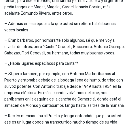
tenían, para ese entonces, una tarima y arriba vitrolera y la gente te
pedía tangos de Magat, Magaldi, Gardel, Ignacio Corsini, más
adelante Edmundo Rivero, entre otros.
– Además en esa época a la que usted se refiere había buenas
voces locales
— Eran bárbaros, por nombrarte solo algunos, sé que me voy a
olvidar de otros, pero “Cacho” Crudelli, Boccanera, Antonio Ocampo,
Cabezas, Flori Genovali, su hermano, todas muy buenas voces.
– ¿Había lugares específicos para cantar?
— Sí, pero también, por ejemplo, con Antonio Martiní íbamos al
Puerto y entonaba debajo de la bodega llena de humo, de trigo con
su voz potente. Con Antonio trabajé desde 1949 hasta 1954 en la
empresa eléctrica. Es más, cuando volvíamos del cine, nos
parábamos en la esquina de la cancha de Comercial, donde está el
almacén de Alonso y cantábamos tango hasta las tres de la mañana.
– Recién mencionaba al Puerto y tengo entendido que para usted
ese es un lugar donde ha transcurrido mucho tiempo de su vida