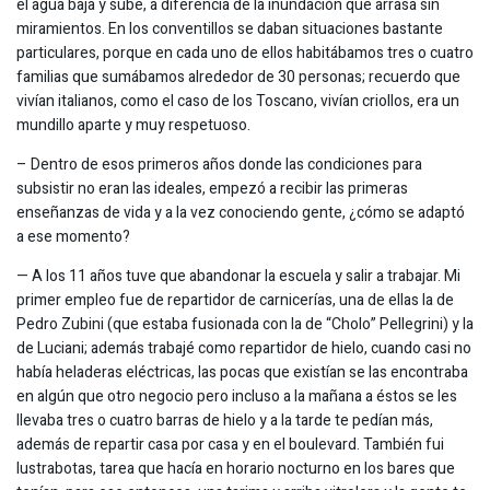
el agua baja y sube, a diferencia de la inundación que arrasa sin
miramientos. En los conventillos se daban situaciones bastante
particulares, porque en cada uno de ellos habitábamos tres o cuatro
familias que sumábamos alrededor de 30 personas; recuerdo que
vivían italianos, como el caso de los Toscano, vivían criollos, era un
mundillo aparte y muy respetuoso.
– Dentro de esos primeros años donde las condiciones para
subsistir no eran las ideales, empezó a recibir las primeras
enseñanzas de vida y a la vez conociendo gente, ¿cómo se adaptó
a ese momento?
— A los 11 años tuve que abandonar la escuela y salir a trabajar. Mi
primer empleo fue de repartidor de carnicerías, una de ellas la de
Pedro Zubini (que estaba fusionada con la de “Cholo” Pellegrini) y la
de Luciani; además trabajé como repartidor de hielo, cuando casi no
había heladeras eléctricas, las pocas que existían se las encontraba
en algún que otro negocio pero incluso a la mañana a éstos se les
llevaba tres o cuatro barras de hielo y a la tarde te pedían más,
además de repartir casa por casa y en el boulevard. También fui
lustrabotas, tarea que hacía en horario nocturno en los bares que