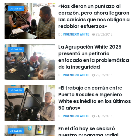
«Nos dieron un puntazo al
LOCALES
corazón, pero ahora llegaron
las caricias que nos obligan a
redoblar esfuerzos»
DE
INGENIERO WHITE
23/02/2018
La Agrupación White 2025
LOCALES
presentó un petitorio
enfocado en la problemática
de la inseguridad
DE
INGENIERO WHITE
22/02/2018
«El trabajo en común entre
LOCALES
Puerto Rosales e Ingeniero
White es inédito en los últimos
50 años»
DE
INGENIERO WHITE
21/02/2018
En el día hoy se declaró
LOCALES
nuestro programa radial