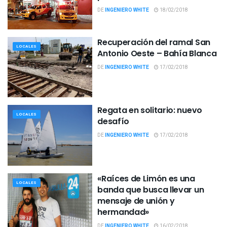
DE
INGENIERO WHITE
18/02/2018
Recuperación del ramal San
LOCALES
Antonio Oeste – Bahía Blanca
DE
INGENIERO WHITE
17/02/2018
Regata en solitario: nuevo
LOCALES
desafío
DE
INGENIERO WHITE
17/02/2018
«Raíces de Limón es una
LOCALES
banda que busca llevar un
mensaje de unión y
hermandad»
DE
INGENIERO WHITE
16/02/2018