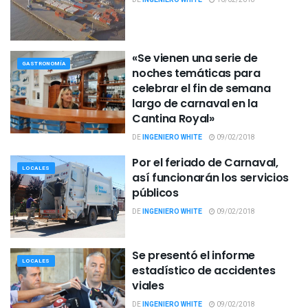
«Se vienen una serie de
GASTRONOMÍA
noches temáticas para
celebrar el fin de semana
largo de carnaval en la
Cantina Royal»
DE
INGENIERO WHITE
09/02/2018
Por el feriado de Carnaval,
LOCALES
así funcionarán los servicios
públicos
DE
INGENIERO WHITE
09/02/2018
Se presentó el informe
LOCALES
estadístico de accidentes
viales
DE
INGENIERO WHITE
09/02/2018