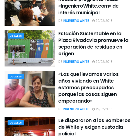
«IngenieroWhite.com» de
interés municipal
DE
INGENIERO WHITE
20/02/2018
Estación Sustentable en la
LOCALES
Plaza Rivadavia promueve la
separación de residuos en
origen
DE
INGENIERO WHITE
20/02/2018
«Los que llevamos varios
LOCALES
años viviendo en White
estamos preocupados
porque las cosas siguen
empeorando»
DE
INGENIERO WHITE
19/02/2018
Le dispararon a los Bomberos
LOCALES
de White y exigen custodia
policial