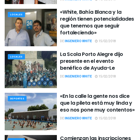
«White, Bahía Blanca y la
LOCALES
región tienen potencialidades
que tenemos que seguir
fortaleciendo»
DE
INGENIERO WHITE
15/02/2018
La Scola Porto Alegre dijo
LOCALES
presente en el evento
benéfico de Ayuda-Le
DE
INGENIERO WHITE
15/02/2018
«En la calle la gente nos dice
DEPORTES
que la pileta está muy linda y
eso nos pone muy contentos»
DE
INGENIERO WHITE
15/02/2018
Comienzan las inscripciones