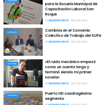
LOCALES
para la Escuela Municipal de
Capacitación Laboral San
Roque
DE
INGENIERO WHITE
14/02/2018
Cambios en el Convenio
LOCALES
Colectivo de Trabajo del SUPA
DE
INGENIERO WHITE
12/02/2018
«El ruido mecánico empezó
CULTURA
como un cuento largo y
terminó siendo mi primer
novela»
DE
INGENIERO WHITE
12/02/2018
Puerto HD cuadragésimo
LOCALES
segmento
DE
INGENIERO WHITE
10/02/2018