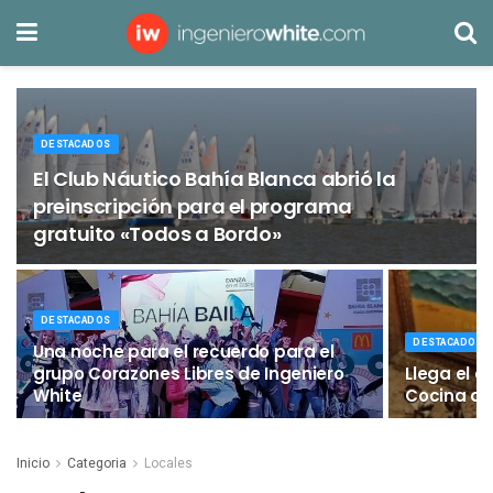
DESTACADOS
El Club Náutico Bahía Blanca abrió la
preinscripción para el programa
gratuito «Todos a Bordo»
DESTACADOS
DESTACADOS
Una noche para el recuerdo para el
grupo Corazones Libres de Ingeniero
Llega el cu
White
Cocina de
Inicio
Categoria
Locales