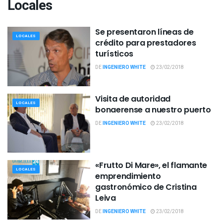
Locales
Se presentaron líneas de
LOCALES
crédito para prestadores
turísticos
DE
INGENIERO WHITE
23/02/2018
Visita de autoridad
LOCALES
bonaerense a nuestro puerto
DE
INGENIERO WHITE
23/02/2018
«Frutto Di Mare», el flamante
LOCALES
emprendimiento
gastronómico de Cristina
Leiva
DE
INGENIERO WHITE
23/02/2018