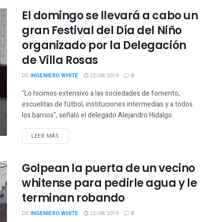
El domingo se llevará a cabo un
gran Festival del Día del Niño
organizado por la Delegación
de Villa Rosas
DE
INGENIERO WHITE
22/08/2019
0
"Lo hicimos extensivo a las sociedades de fomento,
escuelitas de fútbol, instituciones intermedias y a todos
los barrios", señaló el delegado Alejandro Hidalgo.
LEER MÁS
Golpean la puerta de un vecino
whitense para pedirle agua y le
terminan robando
DE
INGENIERO WHITE
22/08/2019
0