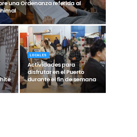
bre una Ordenanza referida al
Animal
LOCALES
Actividades para
disfrutar en el Puerto
hite
durante el fin de semana