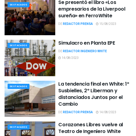
Se presentó el libro «Los
DESTACADOS
empresarios de la Liverpool
sureña» en FerroWhite
DE
REDACTOR PRENSA
15/08/2023
Simulacro en Planta EPE
DESTACADOS
DE
REDACTOR INGENIERO WHITE
14/08/2023
La tendencia final en White: 1º
DESTACADOS
Susbielles, 2º Liberman y
distanciados Juntos por el
Cambio
DE
REDACTOR PRENSA
14/08/2023
Corazones Libres vuelve al
DESTACADOS
Teatro de Ingeniero White