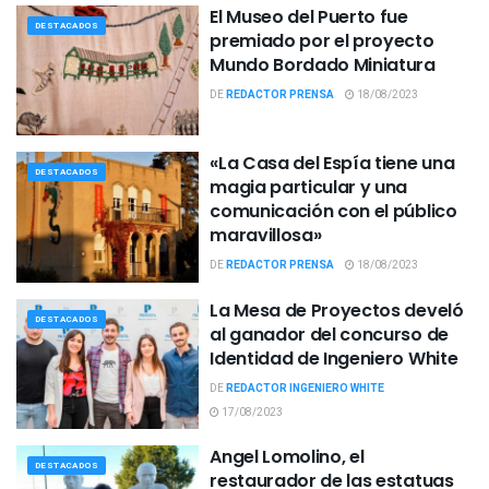
El Museo del Puerto fue
DESTACADOS
premiado por el proyecto
Mundo Bordado Miniatura
DE
REDACTOR PRENSA
18/08/2023
«La Casa del Espía tiene una
DESTACADOS
magia particular y una
comunicación con el público
maravillosa»
DE
REDACTOR PRENSA
18/08/2023
La Mesa de Proyectos develó
DESTACADOS
al ganador del concurso de
Identidad de Ingeniero White
DE
REDACTOR INGENIERO WHITE
17/08/2023
Angel Lomolino, el
DESTACADOS
restaurador de las estatuas