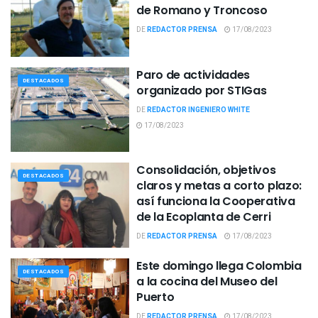
de Romano y Troncoso
DE
REDACTOR PRENSA
17/08/2023
Paro de actividades
DESTACADOS
organizado por STIGas
DE
REDACTOR INGENIERO WHITE
17/08/2023
Consolidación, objetivos
DESTACADOS
claros y metas a corto plazo:
así funciona la Cooperativa
de la Ecoplanta de Cerri
DE
REDACTOR PRENSA
17/08/2023
Este domingo llega Colombia
DESTACADOS
a la cocina del Museo del
Puerto
DE
REDACTOR PRENSA
17/08/2023