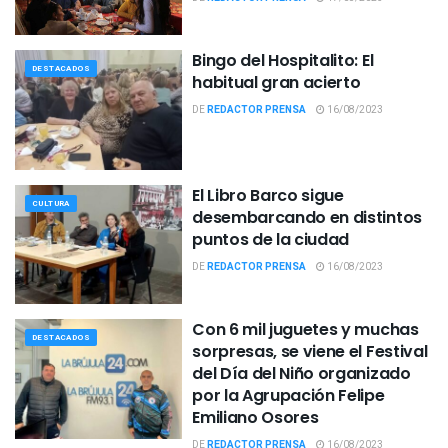
Bingo del Hospitalito: El
DESTACADOS
habitual gran acierto
DE
REDACTOR PRENSA
16/08/2023
El Libro Barco sigue
CULTURA
desembarcando en distintos
puntos de la ciudad
DE
REDACTOR PRENSA
16/08/2023
Con 6 mil juguetes y muchas
DESTACADOS
sorpresas, se viene el Festival
del Día del Niño organizado
por la Agrupación Felipe
Emiliano Osores
DE
REDACTOR PRENSA
16/08/2023