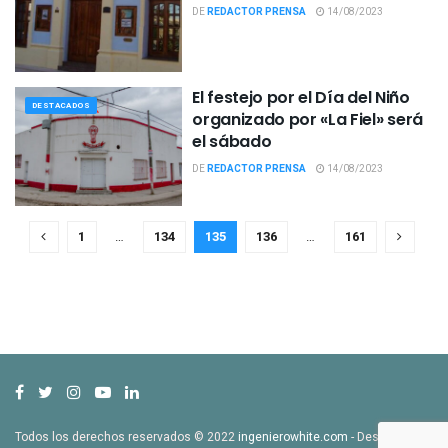
DE
REDACTOR PRENSA
14/08/2023
El festejo por el Día del Niño
DESTACADOS
organizado por «La Fiel» será
el sábado
DE
REDACTOR PRENSA
14/08/2023
1
…
134
135
136
…
161
Todos los derechos reservados © 2022
ingenierowhite.com
- Desarrollado