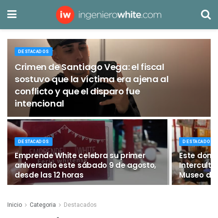
DESTACADOS
Crimen de Santiago Vega: el fiscal
sostuvo que la víctima era ajena al
conflicto y que el disparo fue
intencional
DESTACADOS
DESTACADOS
Emprende White celebra su primer
Este domi
aniversario este sábado 9 de agosto,
Intercult
desde las 12 horas
Museo del
Inicio
Categoria
Destacados