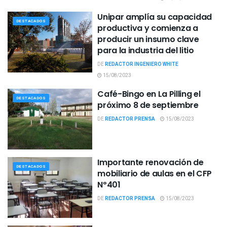
Unipar amplía su capacidad
DESTACADOS
productiva y comienza a
producir un insumo clave
para la industria del litio
DE
REDACTOR INGENIERO WHITE
15/08/2023
Café-Bingo en La Pilling el
DESTACADOS
próximo 8 de septiembre
DE
REDACTOR PRENSA
15/08/2023
Importante renovación de
DESTACADOS
mobiliario de aulas en el CFP
Nº401
DE
REDACTOR PRENSA
15/08/2023