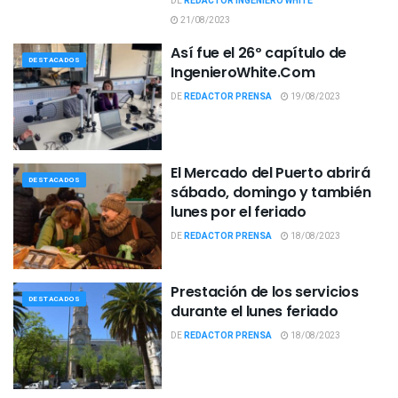
DE
REDACTOR INGENIERO WHITE
21/08/2023
Así fue el 26º capítulo de
DESTACADOS
IngenieroWhite.Com
DE
REDACTOR PRENSA
19/08/2023
El Mercado del Puerto abrirá
DESTACADOS
sábado, domingo y también
lunes por el feriado
DE
REDACTOR PRENSA
18/08/2023
Prestación de los servicios
DESTACADOS
durante el lunes feriado
DE
REDACTOR PRENSA
18/08/2023