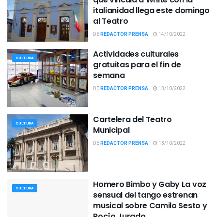
italianidad llega este domingo
al Teatro
DE
REDACTOR PRENSA
14/10/2022
Actividades culturales
CULTURA
gratuitas para el fin de
semana
DE
REDACTOR PRENSA
13/10/2022
Cartelera del Teatro
CULTURA
Municipal
DE
REDACTOR PRENSA
13/10/2022
Homero Bimbo y Gaby La voz
CULTURA
sensual del tango estrenan
musical sobre Camilo Sesto y
Rocío Jurado