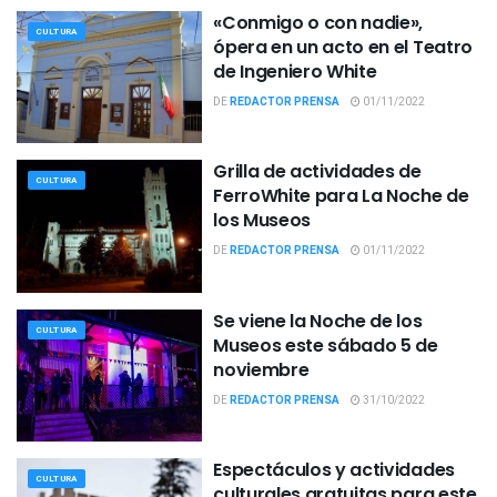
«Conmigo o con nadie»,
CULTURA
ópera en un acto en el Teatro
de Ingeniero White
DE
REDACTOR PRENSA
01/11/2022
Grilla de actividades de
CULTURA
FerroWhite para La Noche de
los Museos
DE
REDACTOR PRENSA
01/11/2022
Se viene la Noche de los
CULTURA
Museos este sábado 5 de
noviembre
DE
REDACTOR PRENSA
31/10/2022
Espectáculos y actividades
CULTURA
culturales gratuitas para este