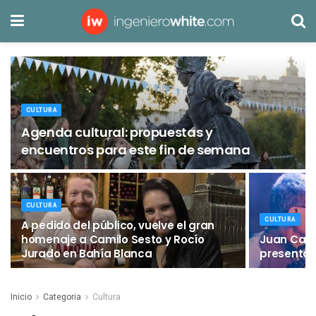
CULTURA
Agenda cultural: propuestas y
encuentros para este fin de semana
CULTURA
CULTURA
A pedido del público, vuelve el gran
homenaje a Camilo Sesto y Rocío
Juan Carlo
Jurado en Bahía Blanca
presentan
Inicio
Categoria
Cultura