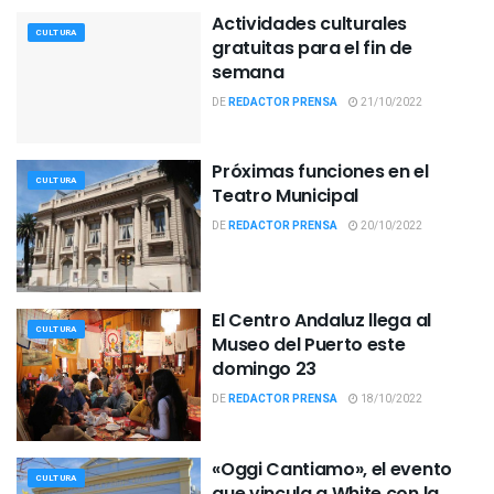
Actividades culturales
CULTURA
gratuitas para el fin de
semana
DE
REDACTOR PRENSA
21/10/2022
Próximas funciones en el
CULTURA
Teatro Municipal
DE
REDACTOR PRENSA
20/10/2022
El Centro Andaluz llega al
CULTURA
Museo del Puerto este
domingo 23
DE
REDACTOR PRENSA
18/10/2022
«Oggi Cantiamo», el evento
CULTURA
que vincula a White con la